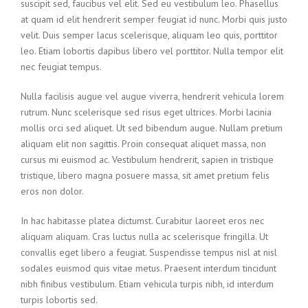
suscipit sed, faucibus vel elit. Sed eu vestibulum leo. Phasellus
at quam id elit hendrerit semper feugiat id nunc. Morbi quis justo
velit. Duis semper lacus scelerisque, aliquam leo quis, porttitor
leo. Etiam lobortis dapibus libero vel porttitor. Nulla tempor elit
nec feugiat tempus.
Nulla facilisis augue vel augue viverra, hendrerit vehicula lorem
rutrum. Nunc scelerisque sed risus eget ultrices. Morbi lacinia
mollis orci sed aliquet. Ut sed bibendum augue. Nullam pretium
aliquam elit non sagittis. Proin consequat aliquet massa, non
cursus mi euismod ac. Vestibulum hendrerit, sapien in tristique
tristique, libero magna posuere massa, sit amet pretium felis
eros non dolor.
In hac habitasse platea dictumst. Curabitur laoreet eros nec
aliquam aliquam. Cras luctus nulla ac scelerisque fringilla. Ut
convallis eget libero a feugiat. Suspendisse tempus nisl at nisl
sodales euismod quis vitae metus. Praesent interdum tincidunt
nibh finibus vestibulum. Etiam vehicula turpis nibh, id interdum
turpis lobortis sed.